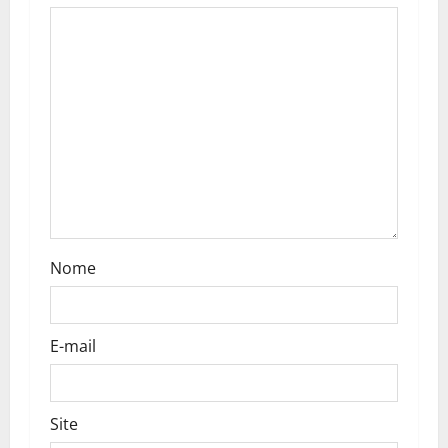
g
a
t
i
o
n
Nome
E-mail
Site