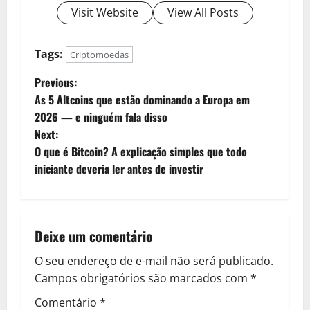
Visit Website
View All Posts
Tags:
Criptomoedas
P
Previous:
As 5 Altcoins que estão dominando a Europa em
o
2026 — e ninguém fala disso
Next:
s
O que é Bitcoin? A explicação simples que todo
t
iniciante deveria ler antes de investir
n
a
Deixe um comentário
v
O seu endereço de e-mail não será publicado.
Campos obrigatórios são marcados com
*
i
Comentário
*