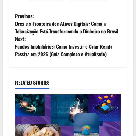
P
Previous:
Drex e a Fronteira dos Ativos Digitais: Como a
o
Tokenização Está Transformando o Dinheiro no Brasil
Next:
s
Fundos Imobiliários: Como Investir e Criar Renda
t
Passiva em 2026 (Guia Completo e Atualizado)
n
a
RELATED STORIES
v
i
g
a