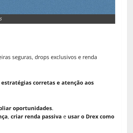
6
eiras seguras, drops exclusivos e renda
s
estratégias corretas e atenção aos
pliar oportunidades
.
nça
,
criar renda passiva
e
usar o Drex como