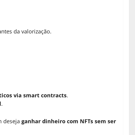
ntes da valorização.
icos via smart contracts
.
l
.
m deseja
ganhar dinheiro com NFTs sem ser