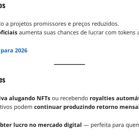
os
 a projetos promissores e preços reduzidos.
ficiais
aumenta suas chances de lucrar com tokens a
para 2026
es
iva alugando NFTs
ou recebendo
royalties automát
ativos podem
continuar produzindo retorno mensa
ter lucro no mercado digital
— perfeita para que