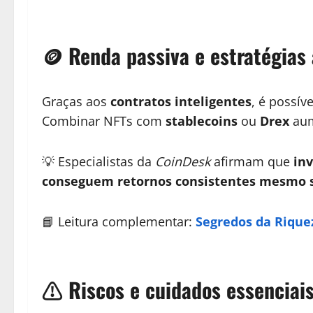
🪙
Renda passiva e estratégias
Graças aos
contratos inteligentes
, é possív
Combinar NFTs com
stablecoins
ou
Drex
aum
💡 Especialistas da
CoinDesk
afirmam que
inv
conseguem retornos consistentes mesmo s
📘 Leitura complementar:
Segredos da Rique
⚠️
Riscos e cuidados essenciai