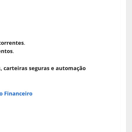
correntes
.
entos
.
s, carteiras seguras e automação
o Financeiro