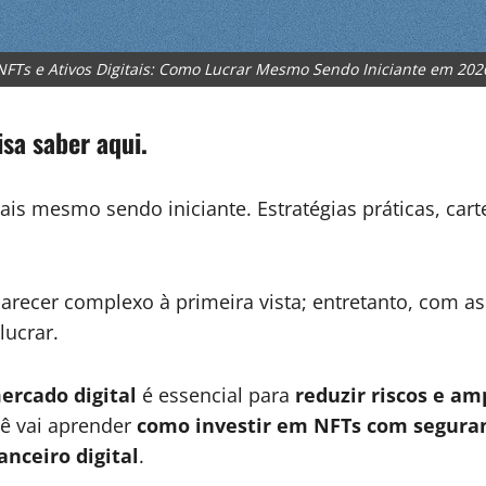
NFTs e Ativos Digitais: Como Lucrar Mesmo Sendo Iniciante em 202
isa saber aqui.
is mesmo sendo iniciante. Estratégias práticas, cart
recer complexo à primeira vista; entretanto, com a
lucrar.
rcado digital
é essencial para
reduzir riscos e am
cê vai aprender
como investir em NFTs com segura
nceiro digital
.