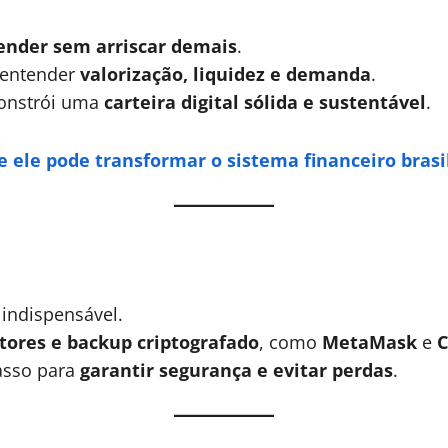
ender sem arriscar demais
.
 entender
valorização, liquidez e demanda
.
onstrói uma
carteira digital sólida e sustentável
.
e ele pode transformar o sistema financeiro brasi
indispensável.
tores e backup criptografado
, como
MetaMask
e
C
passo para
garantir segurança e evitar perdas
.