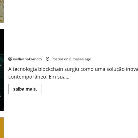
Buscadas
para
2026
Blockchain: O Futuro das Finanças Digitais e a Transparência Fina
nailliw nakamoto
Posted on 8 meses ago
A tecnologia blockchain surgiu como uma solução inova
contemporâneo. Em sua...
Read
saiba mais.
more
about
Blockchain:
O
Futuro
das
Finanças
Digitais
e
a
A Altcoin Escondida da Camada Bitcoin Que Pode Virar a Próxi
Transparência