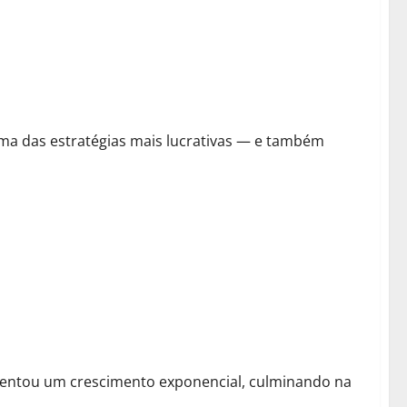
romissores e Lucrar Antes do Hype
ma das estratégias mais lucrativas — e também
entou um crescimento exponencial, culminando na