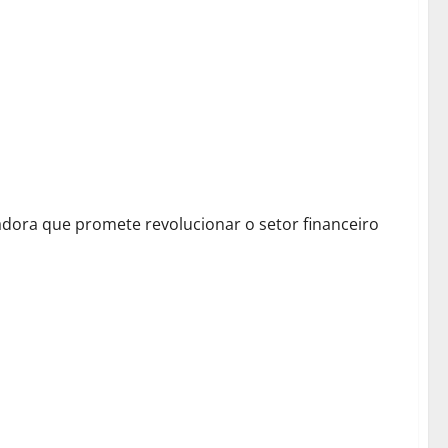
nceira
dora que promete revolucionar o setor financeiro
ma de 100x em 2026 — Descubra !