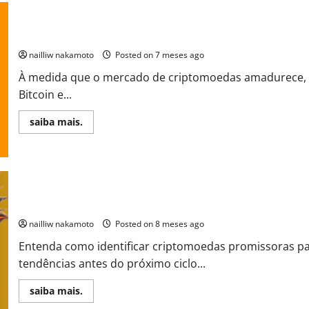
Altcoins Promissoras para 2026: Quem Entra Antes Lucra Mais
nailliw nakamoto
Posted on 7 meses ago
À medida que o mercado de criptomoedas amadurece, 
Bitcoin e...
Read
saiba mais.
more
about
Altcoins
Promissoras
para
2026:
Quem
Entra
Criptomoedas Promissoras 2026: Onde Estão as Oportunidades A
Antes
Lucra
nailliw nakamoto
Posted on 8 meses ago
Mais
Entenda como identificar criptomoedas promissoras pa
tendências antes do próximo ciclo...
Read
saiba mais.
more