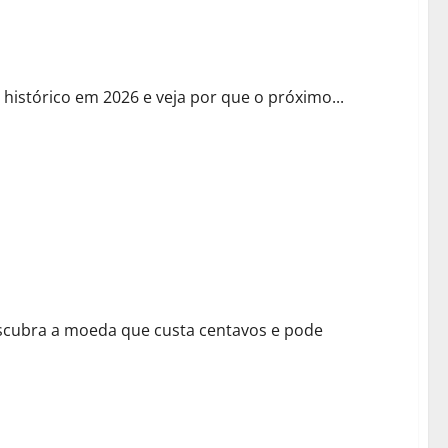
dentificar as Próximas Grandes Oportunidades
stórico em 2026 e veja por que o próximo...
dem Explodir
escubra a moeda que custa centavos e pode