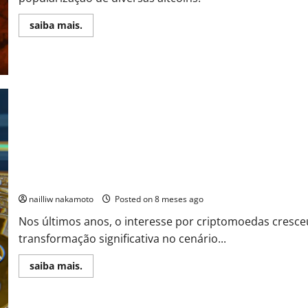
Read
saiba mais.
more
about
Altcoins
que
Vale
a
Pena
Ter
em
2026
Criptomoedas Mais Buscadas para 2026
nailliw nakamoto
Posted on 8 meses ago
Nos últimos anos, o interesse por criptomoedas cresce
transformação significativa no cenário...
Read
saiba mais.
more
about
Criptomoedas
Mais