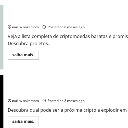
Baratas
com
Projetos
Sólidos:
As
Criptomoedas Baratas e Promissoras: A Lista Oculta Que Pode Cr
Criptomoedas
Que
nailliw nakamoto
Posted on 8 meses ago
Podem
Explodir
Veja a lista completa de criptomoedas baratas e promis
Descubra projetos...
Read
saiba mais.
more
about
Criptomoedas
Baratas
e
Promissoras:
A
Lista
Oculta
Próxima Cripto a Explodir: Como Identificar Antes de Todo Mun
Que
Pode
nailliw nakamoto
Posted on 8 meses ago
Criar
Milionários
Descubra qual pode ser a próxima cripto a explodir em 
Até
2027
Read
saiba mais.
more