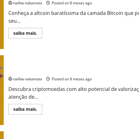
Financeira
nailliw nakamoto
Posted on 8 meses ago
Conheça a altcoin baratíssima da camada Bitcoin que 
seu...
Read
saiba mais.
more
about
A
Altcoin
Escondida
da
Camada
Bitcoin
Criptomoedas Que Podem Explodir em 2026: Projetos com Maior 
Que
Pode
nailliw nakamoto
Posted on 8 meses ago
Virar
a
Descubra criptomoedas com alto potencial de valoriza
Próxima
de
atenção de...
100x
em
2026
Read
saiba mais.
—
more
Descubra
about
!
Criptomoedas
Que
Podem
Explodir