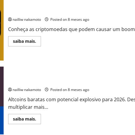
em
2026:
Projetos
Quais Criptomoedas Podem Explodir Agora: Guia Completo para I
com
Maior
nailliw nakamoto
Posted on 8 meses ago
Potencial
de
Conheça as criptomoedas que podem causar um boom hi
Alta
Read
saiba mais.
more
about
Quais
Criptomoedas
Podem
Explodir
Agora:
Guia
Completo
Altcoins Baratas com Projetos Sólidos: As Criptomoedas Que Po
para
Identificar
nailliw nakamoto
Posted on 8 meses ago
as
Próximas
Altcoins baratas com potencial explosivo para 2026. D
Grandes
Oportunidades
multiplicar mais...
Read
saiba mais.
more
about
Altcoins