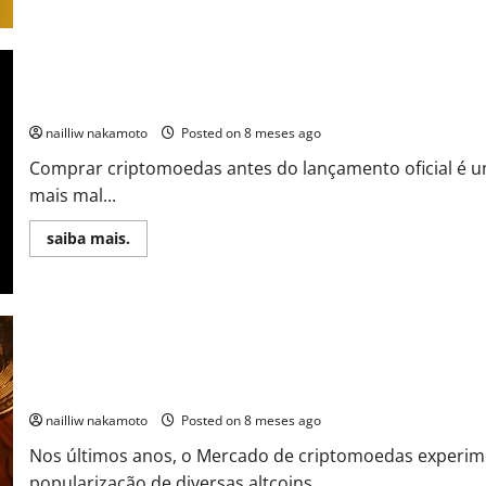
about
Criptomoedas
Promissoras
2026:
Onde
Estão
as
Criptomoedas Antes do Lançamento: Como Encontrar Projetos P
Oportunidades
Antes
nailliw nakamoto
Posted on 8 meses ago
do
Próximo
Comprar criptomoedas antes do lançamento oficial é u
Ciclo
mais mal...
Read
saiba mais.
more
about
Criptomoedas
Antes
do
Lançamento:
Como
Encontrar
Projetos
Promissores
Altcoins que Vale a Pena Ter em 2026
e
Lucrar
nailliw nakamoto
Posted on 8 meses ago
Antes
do
Nos últimos anos, o Mercado de criptomoedas experim
Hype
popularização de diversas altcoins.