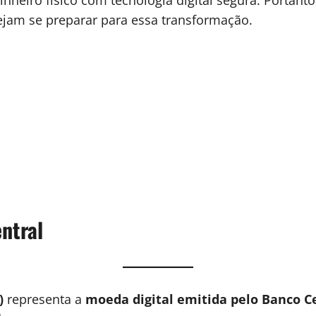
inheiro físico com tecnologia digital segura. Portan
ejam se preparar para essa transformação.
ntral
)
representa a
moeda digital emitida pelo Banco C