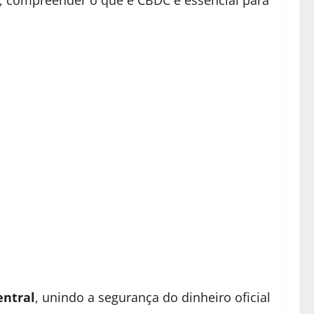
to, compreender o que é CBDC é essencial para
entral
, unindo a segurança do dinheiro oficial