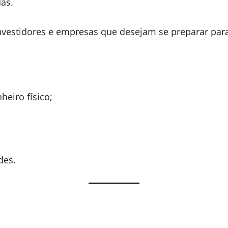
das.
nvestidores e empresas que desejam se preparar para 
eiro físico;
des.