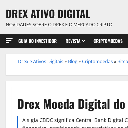
Skip
DREX ATIVO DIGITAL
to
content
NOVIDADES SOBRE O DREX E O MERCADO CRIPTO
GUIA DO INVESTIDOR
REVISTA
CRIPTOMOEDAS
Drex e Ativos Digitais
»
Blog
»
Criptomoedas
»
Bitc
/
Drex Moeda Digital d
A sigla CBDC significa Central Bank Digital