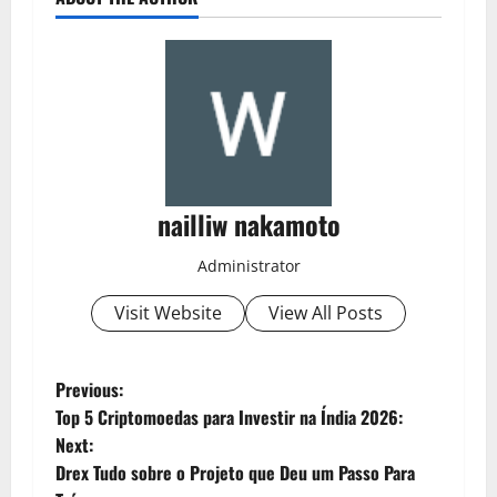
nailliw nakamoto
Administrator
Visit Website
View All Posts
P
Previous:
Top 5 Criptomoedas para Investir na Índia 2026:
o
Next:
Drex Tudo sobre o Projeto que Deu um Passo Para
s