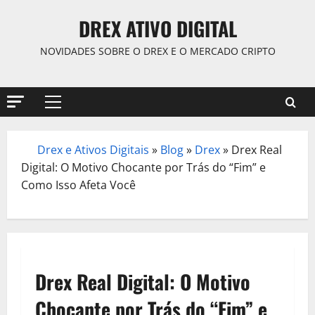
Skip
DREX ATIVO DIGITAL
to
content
NOVIDADES SOBRE O DREX E O MERCADO CRIPTO
Primary
Menu
Drex e Ativos Digitais
»
Blog
»
Drex
»
Drex Real
/
Digital: O Motivo Chocante por Trás do “Fim” e
Como Isso Afeta Você
Drex Real Digital: O Motivo
Chocante por Trás do “Fim” e