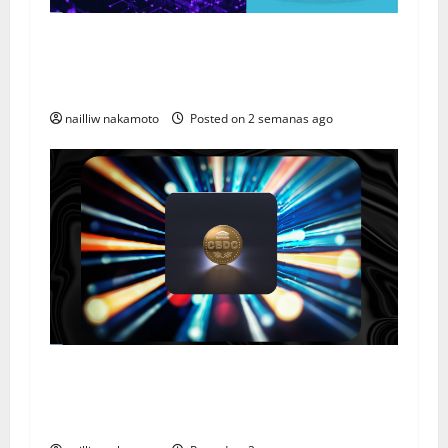
Drex e Inclusão Financeira: Como a Plataforma
de Tokenização do Banco Central Vai
Democratizar o Mercado
nailliw nakamoto
Posted on 2 semanas ago
O que são CBDCs? Entenda o Conceito das
Moedas Digitais dos Bancos Centrais e o
Futuro do Dinheiro