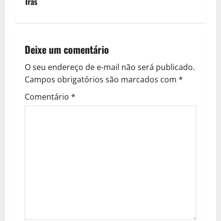
Trás
t
n
Deixe um comentário
a
O seu endereço de e-mail não será publicado.
v
Campos obrigatórios são marcados com
*
i
Comentário
*
g
a
t
i
o