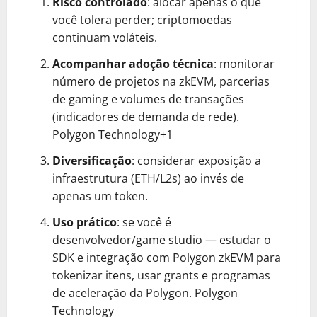
Risco controlado
: alocar apenas o que
você tolera perder; criptomoedas
continuam voláteis.
Acompanhar adoção técnica
: monitorar
número de projetos na zkEVM, parcerias
de gaming e volumes de transações
(indicadores de demanda de rede).
Polygon Technology+1
Diversificação
: considerar exposição a
infraestrutura (ETH/L2s) ao invés de
apenas um token.
Uso prático
: se você é
desenvolvedor/game studio — estudar o
SDK e integração com Polygon zkEVM para
tokenizar itens, usar grants e programas
de aceleração da Polygon.
Polygon
Technology