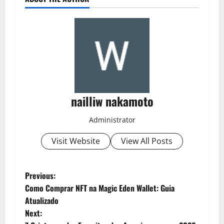
nailliw nakamoto
Administrator
Visit Website
View All Posts
P
Previous:
Como Comprar NFT na Magic Eden Wallet: Guia
o
Atualizado
Next:
s