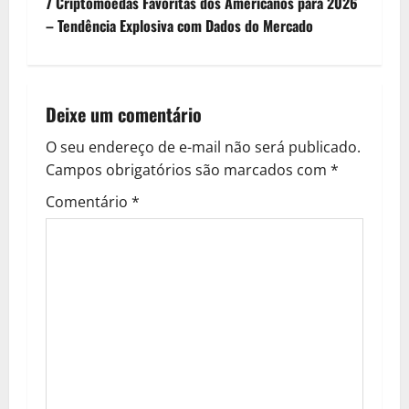
7 Criptomoedas Favoritas dos Americanos para 2026
t
– Tendência Explosiva com Dados do Mercado
n
a
Deixe um comentário
v
O seu endereço de e-mail não será publicado.
Campos obrigatórios são marcados com
*
i
Comentário
*
g
a
t
i
o