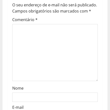
v
O seu endereço de e-mail não será publicado.
Campos obrigatórios são marcados com
*
i
Comentário
*
g
a
t
i
o
n
Nome
E-mail