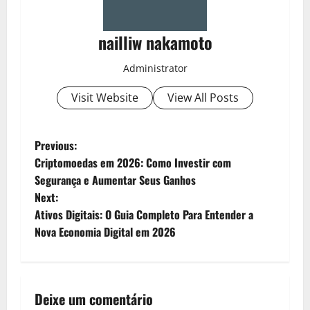
nailliw nakamoto
Administrator
Visit Website
View All Posts
P
Previous:
Criptomoedas em 2026: Como Investir com
o
Segurança e Aumentar Seus Ganhos
Next:
s
Ativos Digitais: O Guia Completo Para Entender a
t
Nova Economia Digital em 2026
n
a
Deixe um comentário