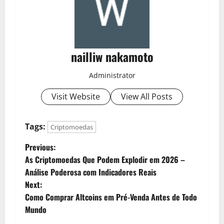
nailliw nakamoto
Administrator
Visit Website
View All Posts
Tags:
Criptomoedas
P
Previous:
As Criptomoedas Que Podem Explodir em 2026 –
o
Análise Poderosa com Indicadores Reais
Next:
s
Como Comprar Altcoins em Pré-Venda Antes de Todo
t
Mundo