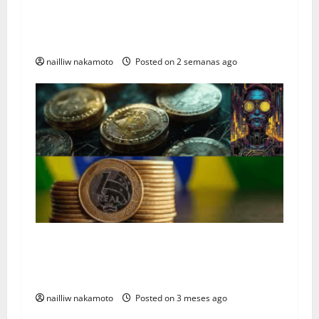
Como as CBDCs Vão Transformar a Economia
Global em 2026: O Impacto Real no Sistema
Financeiro
nailliw nakamoto
Posted on 2 semanas ago
Drex, como funciona A Revolução Financeira?
Já começou? — Mas o que realmente está
mudando?
nailliw nakamoto
Posted on 3 meses ago