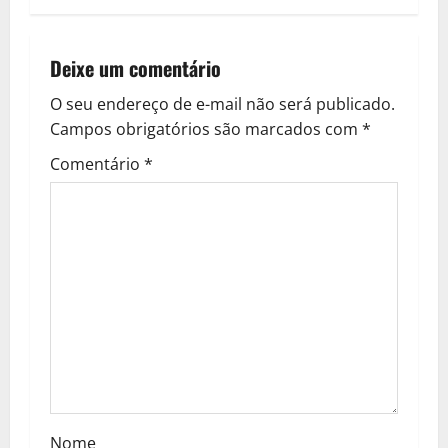
n
a
Deixe um comentário
v
O seu endereço de e-mail não será publicado.
Campos obrigatórios são marcados com
*
i
Comentário
*
g
a
t
i
o
n
Nome