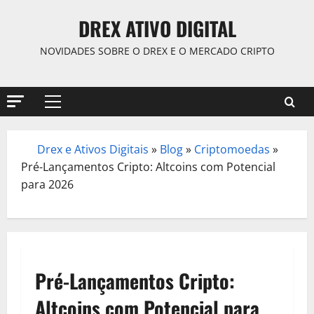
Skip
DREX ATIVO DIGITAL
to
content
NOVIDADES SOBRE O DREX E O MERCADO CRIPTO
Primary
Menu
Drex e Ativos Digitais
»
Blog
»
Criptomoedas
»
/
Pré-Lançamentos Cripto: Altcoins com Potencial
para 2026
Pré-Lançamentos Cripto:
Altcoins com Potencial para